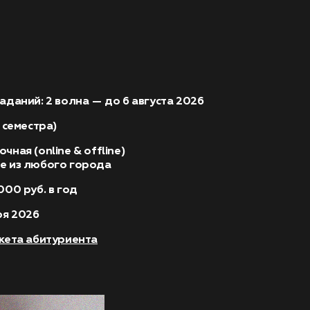
аданий: 2 волна — до 6 августа 2026
 семестра)
ная (online & offline)
е из любого города
000 руб. в год
ря 2026
нкета абитуриента