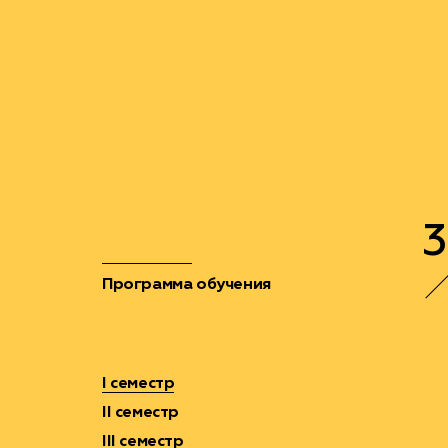
3
Программа обучения
I семестр
II семестр
III семестр