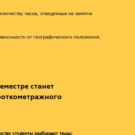
оличеству часов, отведенных на занятия
ависимости от географического положения.
еместре станет
ороткометражного
рству студенты разбирают темы: