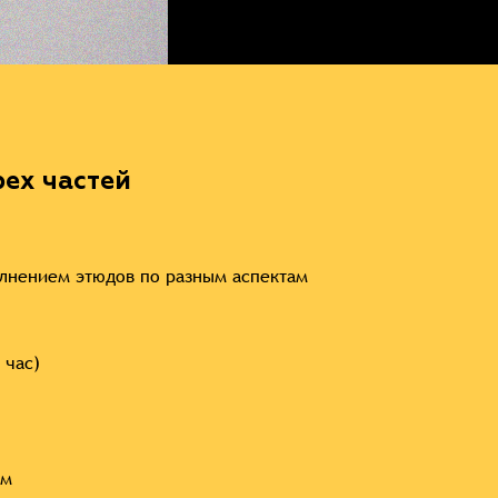
рех частей
олнением этюдов по разным аспектам
 час)
ем