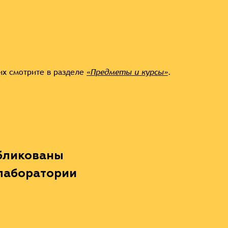
их смотрите в разделе
«Предметы и курсы»
.
убликованы
лаборатории