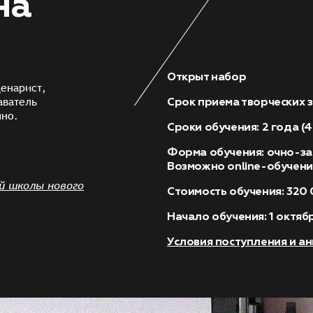
на
Открыт набор
енарист,
аватель
Срок приема творческих з
ино.
Сроки обучения: 2 года (4
Форма обучения: очно-заоч
Возможно online-обучени
й школы нового
Стоимость обучения: 320 
Начало обучения: 1 октяб
Условия поступления и а