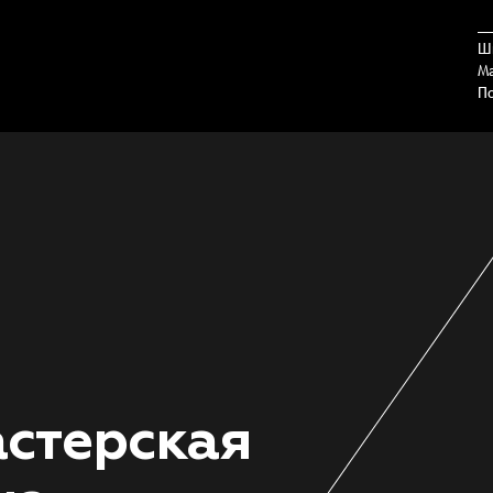
Ш
М
П
стерская